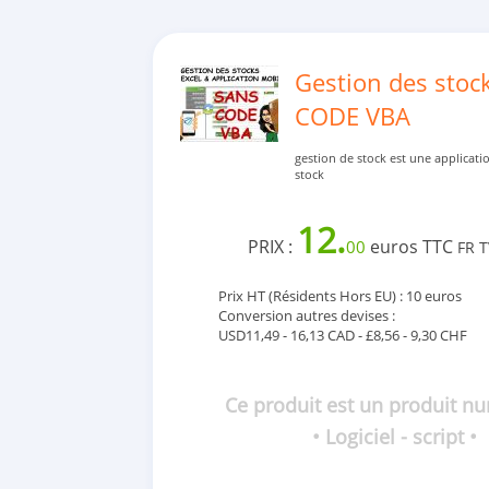
Gestion des stoc
CODE VBA
gestion de stock est une applicati
stock
12.
PRIX :
euros TTC
00
FR 
Prix HT (Résidents Hors EU) : 10 euros
Conversion autres devises :
USD11,49 - 16,13 CAD - £8,56 - 9,30 CHF
Ce produit est un produit n
• Logiciel - script •