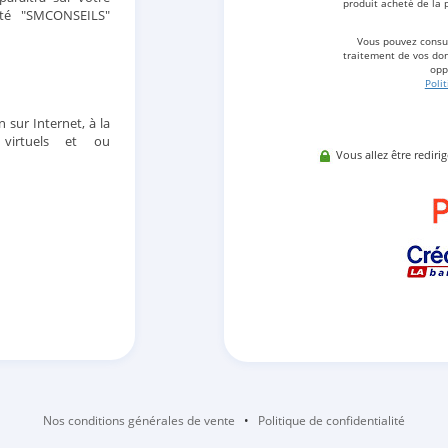
produit acheté de la 
été "SMCONSEILS"
Vous pouvez consul
traitement de vos don
opp
Poli
n sur Internet, à la
 virtuels et ou
Vous allez être rediri
Nos conditions générales de vente
•
Politique de confidentialité