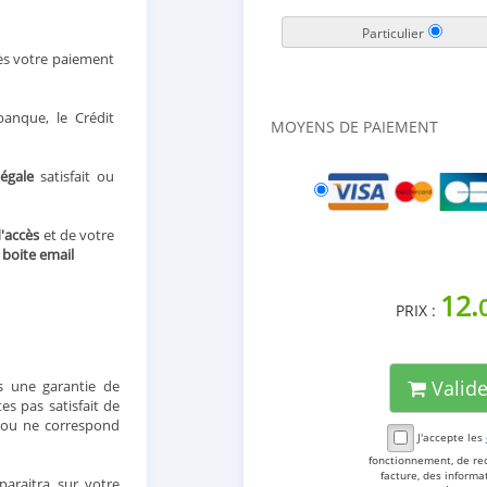
Particulier
ès votre paiement
anque, le Crédit
MOYENS DE PAIEMENT
légale
satisfait ou
d'accès
et de votre
e
boite email
12.
PRIX :
Valid
 une garantie de
s pas satisfait de
t ou ne correspond
J'accepte les
fonctionnement, de re
facture, des inform
araitra sur votre