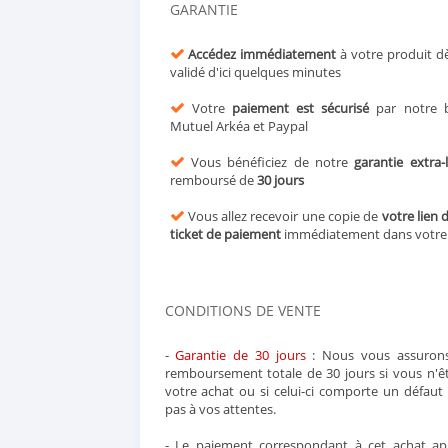
GARANTIE
Accédez immédiatement
à votre produit d
validé d'ici quelques minutes
Votre
paiement est sécurisé
par notre b
Mutuel Arkéa et Paypal
Vous bénéficiez de notre
garantie extra-
remboursé de
30 jours
Vous allez recevoir une copie de
votre lien 
ticket de paiement
immédiatement dans votr
CONDITIONS DE VENTE
-
Garantie de 30 jours
: Nous vous assurons
remboursement totale de 30 jours si vous n'ête
votre achat ou si celui-ci comporte un défau
pas à vos attentes.
- Le paiement correspondant à cet achat app