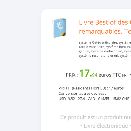
Livre Best of des
remarquables. T
système Ostéo articulaire, systèm
cardio vasculaire, système immuni
génital, système endocrinien, sys
système respiratoire et orl, systèm
17.
PRIX :
euros TTC
94
FR T
Prix HT (Résidents Hors EU) : 17 euros
Conversion autres devises :
USD19,52 - 27,41 CAD - £14,55 - 15,82 CHF
Ce produit est un produit n
• Livre électronique 