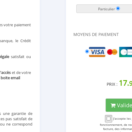
Particulier
ès votre paiement
MOYENS DE PAIEMENT
anque, le Crédit
légale
satisfait ou
d'accès
et de votre
e
boite email
17.
PRIX :
Valid
 une garantie de
s pas satisfait de
J'accepte les
t ou ne correspond
fonctionnement, de re
facture, des inform