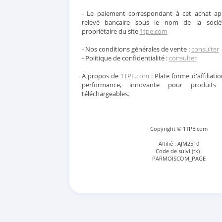
- Le paiement correspondant à cet achat app
relevé bancaire sous le nom de la soci
propriétaire du site
1tpe.com
- Nos conditions générales de vente :
consulter
- Politique de confidentialité :
consulter
A propos de
1TPE.com
: Plate forme d'affiliatio
performance, innovante pour produits
téléchargeables.
Copyright © 1TPE.com
Affilié : AJM2510
Code de suivi (tk) :
PARMOISCOM_PAGE