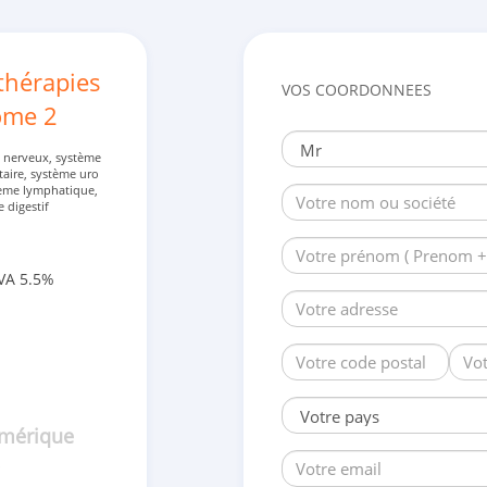
 thérapies
VOS COORDONNEES
ome 2
e nerveux, système
taire, système uro
tème lymphatique,
e digestif
VA 5.5%
umérique
•