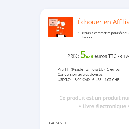
Échouer en Affili
8 Erreurs à commettre pour échou
affiliation !
5.
PRIX :
euros TTC
28
FR TV
Prix HT (Résidents Hors EU) : 5 euros
Conversion autres devises :
USD5,74 - 8,06 CAD - £4,28 - 4,65 CHF
Ce produit est un produit n
• Livre électronique 
GARANTIE