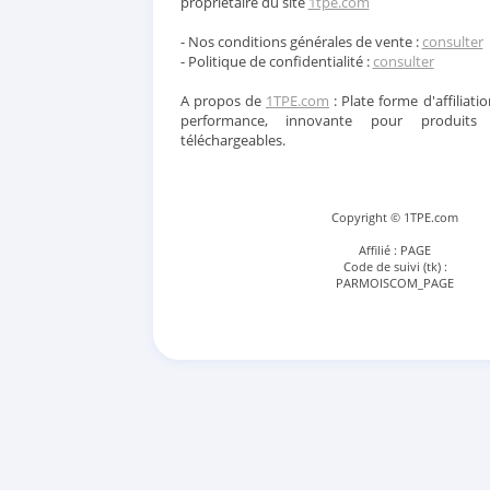
propriétaire du site
1tpe.com
- Nos conditions générales de vente :
consulter
- Politique de confidentialité :
consulter
A propos de
1TPE.com
: Plate forme d'affiliatio
performance, innovante pour produits
téléchargeables.
Copyright © 1TPE.com
Affilié : PAGE
Code de suivi (tk) :
PARMOISCOM_PAGE