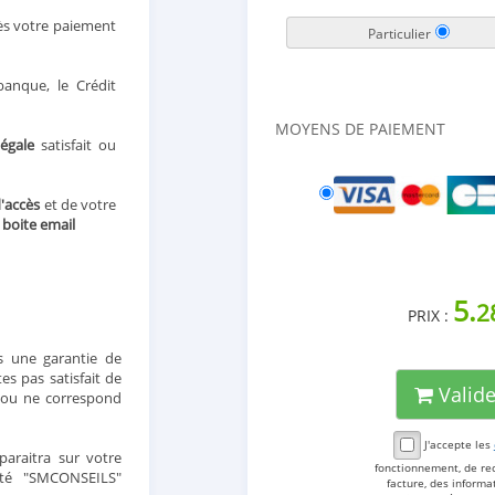
ès votre paiement
Particulier
anque, le Crédit
MOYENS DE PAIEMENT
légale
satisfait ou
d'accès
et de votre
e
boite email
5.
2
PRIX :
 une garantie de
s pas satisfait de
Valid
t ou ne correspond
J'accepte les
araitra sur votre
fonctionnement, de re
été "SMCONSEILS"
facture, des inform