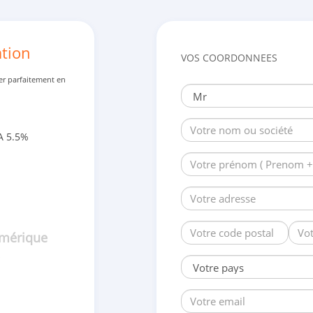
ation
VOS COORDONNEES
er parfaitement en
A 5.5%
umérique
•