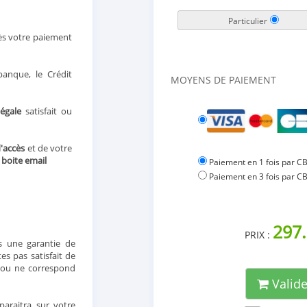
Particulier
ès votre paiement
anque, le Crédit
MOYENS DE PAIEMENT
légale
satisfait ou
d'accès
et de votre
e
boite email
Paiement en 1 fois par CB
Paiement en 3 fois par C
297.
PRIX :
 une garantie de
s pas satisfait de
t ou ne correspond
Valid
araitra sur votre