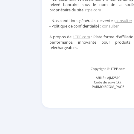
relevé bancaire sous le nom de la soci
propriétaire du site
1tpe.com
- Nos conditions générales de vente :
consulter
- Politique de confidentialité :
consulter
A propos de
1TPE.com
: Plate forme d'affiliatio
performance, innovante pour produits
téléchargeables.
Copyright © 1TPE.com
Affilié : AJM2510
Code de suivi (tk) :
PARMOISCOM_PAGE