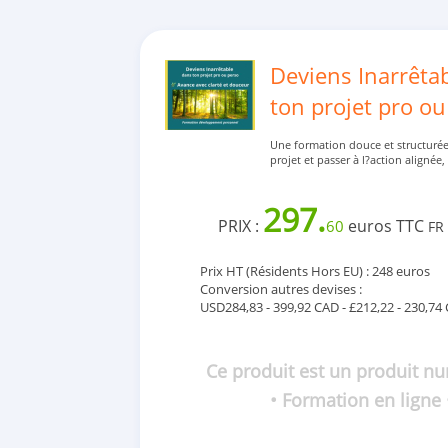
Deviens Inarrêta
ton projet pro ou
Une formation douce et structurée 
projet et passer à l?action alignée,
297.
PRIX :
euros TTC
60
FR
Prix HT (Résidents Hors EU) : 248 euros
Conversion autres devises :
USD284,83 - 399,92 CAD - £212,22 - 230,74
Ce produit est un produit n
• Formation en ligne 