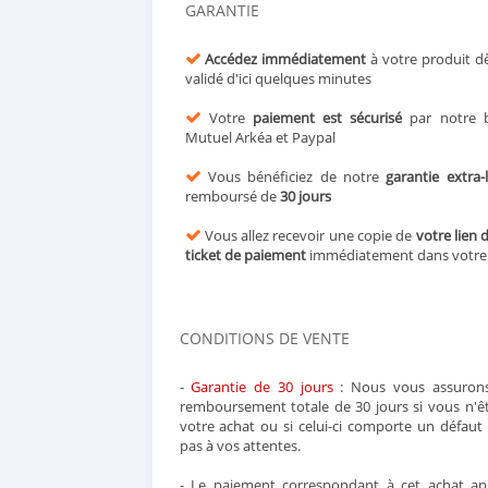
GARANTIE
Accédez immédiatement
à votre produit d
validé d'ici quelques minutes
Votre
paiement est sécurisé
par notre b
Mutuel Arkéa et Paypal
Vous bénéficiez de notre
garantie extra-
remboursé de
30 jours
Vous allez recevoir une copie de
votre lien 
ticket de paiement
immédiatement dans votr
CONDITIONS DE VENTE
-
Garantie de 30 jours
: Nous vous assurons
remboursement totale de 30 jours si vous n'ête
votre achat ou si celui-ci comporte un défau
pas à vos attentes.
- Le paiement correspondant à cet achat app