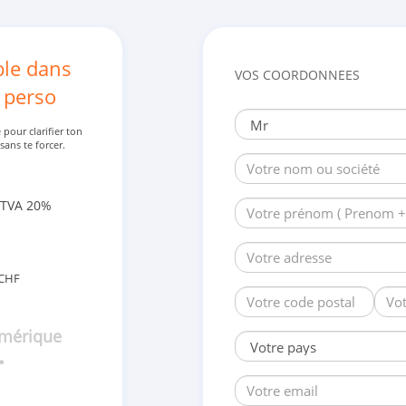
ble dans
VOS COORDONNEES
 perso
pour clarifier ton
 sans te forcer.
 TVA 20%
 CHF
umérique
•