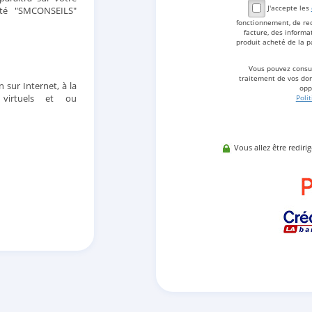
J'accepte les
été "SMCONSEILS"
fonctionnement, de re
facture, des inform
produit acheté de la p
Vous pouvez consul
traitement de vos don
n sur Internet, à la
opp
 virtuels et ou
Poli
Vous allez être rediri