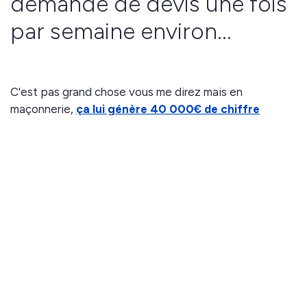
demande de devis une fois
par semaine environ...
C'est pas grand chose vous me direz mais en
maçonnerie,
ça lui génère 40 000€ de chiffre
d'affaire à l'année
pour un investissement de 67€...
OUI, Je Veux Un Accés !
Et
Google My Business
est gratuit dont il a 0 frais...
C'est pas magnifique franchement ?
Vous ne monterez pas une entreprise du CAC40 avec
ma technique, mais vous ne serez plus esclave des
plateformes comme travaux.com et c'est déjà un luxe.