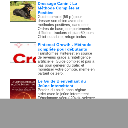
Dressage Canin : La
Méthode Complète et
Positive
Guide complet (59 p.) pour
dresser son chien avec des
méthodes positives, sans crier.
Ordres de base, comportements
difficiles, trackers et plan 60 jours.
Chiot ou adulte, refuge inclus.
Pinterest Growth : Méthode
complète pour débutants
Transformez Pinterest en source
de revenus grâce à l'intelligence
artificielle. Guide complet et pas à
pas pour générer du trafic et
monétiser votre compte, même en
partant de zéro.
Le Guide Bienveillant du
Jeûne Intermittent
Perdez du poids sans régime
strict avec le jeûne intermittent.
Témoignage vécu (-20kg), science
et conseils concrets pour
commencer dès aujourd'hui.
Burn-Out:Retrouvez Votre
Energie Sans Vous Epuiser
Épuisée, débordée, à bout de
souffle ? Ce protocole doux en 3