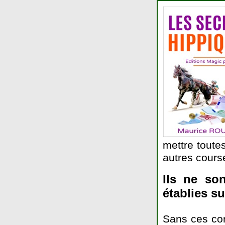
mettre toute
autres course
Ils
ne sont
établies su
Sans ces con