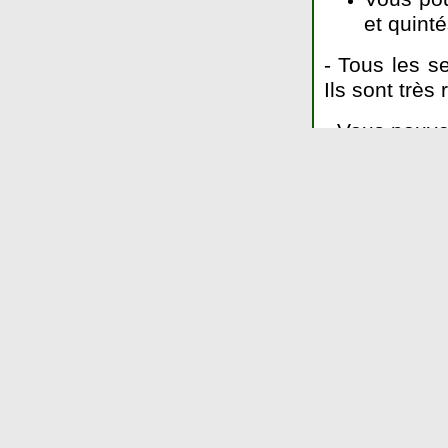
et quinté
- Tous les 
Ils sont très
- Vous pouve
- N'importe q
gratuit convi
Tarif exc
hippiques
LOI n° 2010-476 du
jeux d'argent et de
Toute communicatio
autorisée.