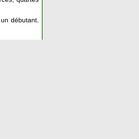
un débutant.
ernet hippique
es secrets
tion du secteur des
sard est légalement