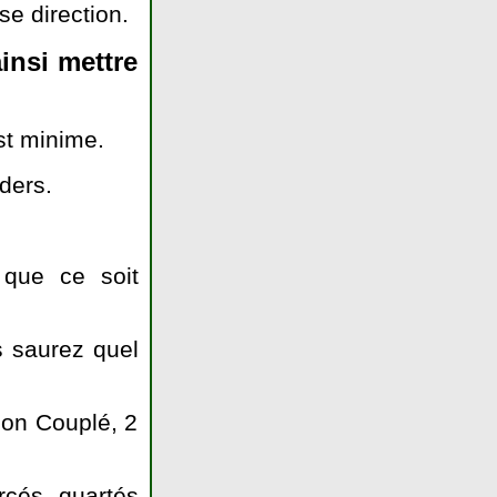
e direction.
insi mettre
st minime.
ders.
que ce soit
s saurez quel
on Couplé, 2
rcés, quartés