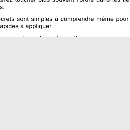
s.
secrets sont simples à comprendre même pour 
 rapides à appliquer.
z jouer dans n'importe quelle réunion.
uel journal hippique ou n'importe quel site int
ent. C'est l'ebook à posséder obligatoirement.
eptionnel de l'ebook (fichier) "L
"
19 €.
 12 mai 2010 relative à l'ouverture à la concurrence et à la régula
 hasard.
n commerciale en faveur d'un opérateur de jeux d'argent et de ha