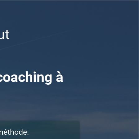
ut
coaching à
 méthode: