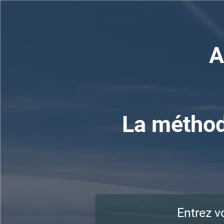
A
La méthod
Entrez v